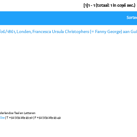
[1]1 - 1 (totaal: 1 in 0.196 sec.)
Sorte
/06/1861, Londen, Francesca Ursula Christophers (= Fanny George) aan Gui
ederlandse Taal en Letteren
l.be
| T +32 (0)9 265 93 50 | F +32 (0)9 265 93 49