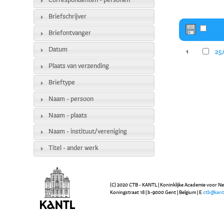
Correspondenten - personen
Briefschrijver
Briefontvanger
Datum
25
1
Plaats van verzending
Brieftype
Naam - persoon
Naam - plaats
Naam - instituut/vereniging
Titel - ander werk
(C) 2020 CTB - KANTL | Koninklijke Academie voor N
Koningstraat 18 | b-9000 Gent | Belgium | E
ctb@kant