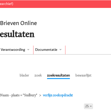
earchief)
 Brieven Online
esultaten
Verantwoording
Documentatie
blader
zoek
zoekresultaten
bewaarlijst
Naam - plaats = "Sudbury"
verfijn zoekopdracht
25