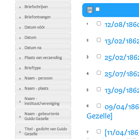
Briefschrijver
Briefontvanger
12/08/1860
1
Datum vóór
Datum
13/02/1862
2
Datum na
25/02/1862
3
Plaats van verzending
Brieftype
25/07/1862
4
Naam - persoon
Naam - plaats
13/09/1862
5
Naam -
instituut/vereniging
09/04/1863
6
Naam - gebeurtenis
Gezelle]
Guido Gezelle
Titel - gedicht van Guido
[11/04/186
7
Gezelle