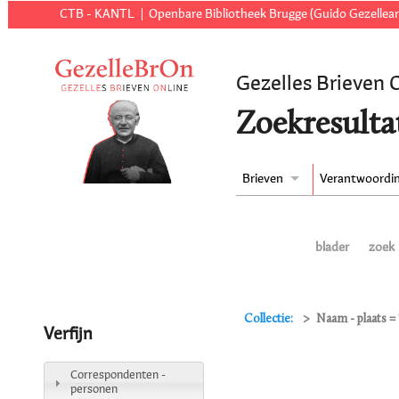
CTB - KANTL
Openbare Bibliotheek Brugge (Guido Gezellear
Gezelles Brieven 
Zoekresulta
Brieven
Verantwoordi
blader
zoek
Collectie:
Naam - plaats = 
Verfijn
Correspondenten -
personen