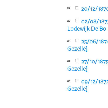
20/12/1870
21
02/08/1873
22
Lodewijk De Bo
25/06/1874
23
Gezelle]
27/10/1875
24
Gezelle]
09/12/1875
25
Gezelle]