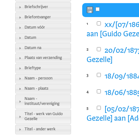
Briefschrijver
Briefontvanger
xx/[07/186
1
Datum vóór
aan [Guido Geze
Datum
Datum na
20/02/1873
2
Plaats van verzending
Gezelle]
Brieftype
18/09/1884
3
Naam - persoon
Naam - plaats
18/06/1885
4
Naam -
instituut/vereniging
[05/02/1873
5
Titel - werk van Guido
Gezelle] aan [Ad
Gezelle
Titel - ander werk