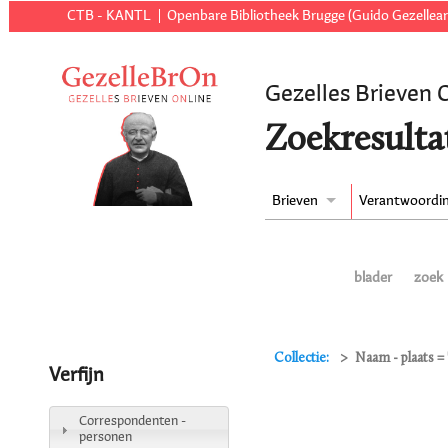
CTB - KANTL
Openbare Bibliotheek Brugge (Guido Gezellear
Gezelles Brieven 
Zoekresulta
Brieven
Verantwoordi
blader
zoek
Collectie:
Naam - plaats =
Verfijn
Correspondenten -
personen