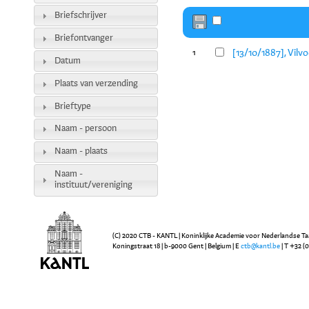
Briefschrijver
Briefontvanger
[13/10/1887], Vilv
1
Datum
Plaats van verzending
Brieftype
Naam - persoon
Naam - plaats
Naam -
instituut/vereniging
(C) 2020 CTB - KANTL | Koninklijke Academie voor Nederlandse Ta
Koningstraat 18 | b-9000 Gent | Belgium | E
ctb@kantl.be
| T +32 (0