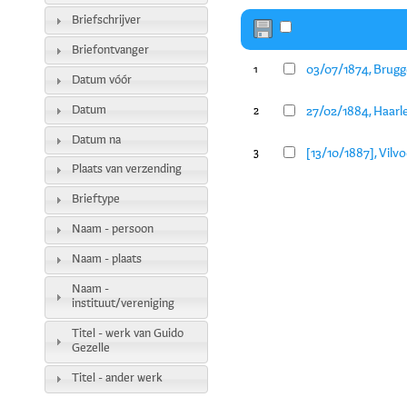
Briefschrijver
Briefontvanger
03/07/1874, Brugge
1
Datum vóór
Datum
27/02/1884, Haarl
2
Datum na
[13/10/1887], Vilv
3
Plaats van verzending
Brieftype
Naam - persoon
Naam - plaats
Naam -
instituut/vereniging
Titel - werk van Guido
Gezelle
Titel - ander werk