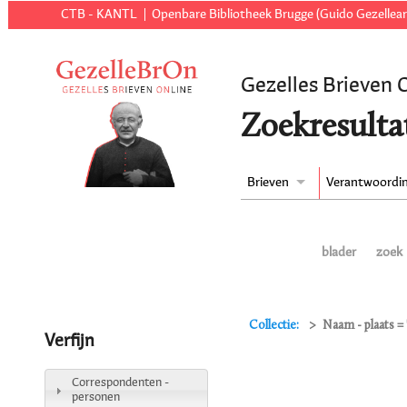
CTB - KANTL
Openbare Bibliotheek Brugge (Guido Gezellear
Gezelles Brieven 
Zoekresulta
Brieven
Verantwoordi
blader
zoek
Collectie:
Naam - plaats =
Verfijn
Correspondenten -
personen