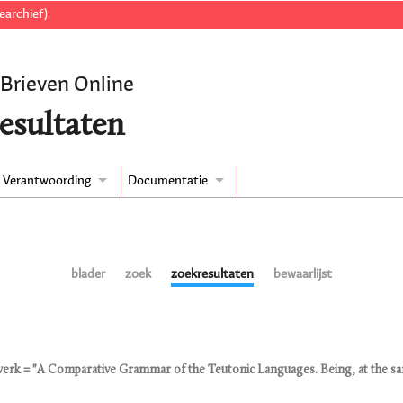
earchief)
 Brieven Online
esultaten
Verantwoording
Documentatie
blader
zoek
zoekresultaten
bewaarlijst
 werk = "A Comparative Grammar of the Teutonic Languages. Being, at the sa