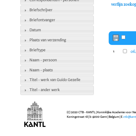
Correspondenten - personen
verfijn zoeko
Briefschrijver
Briefontvanger
Datum
Plaats van verzending
Brieftype
06
1
Naam - persoon
Naam - plaats
Titel - werk van Guido Gezelle
Titel - ander werk
(C) 2020 CTB - KANTL | Koninklijke Academie voor N
Koningstraat 18 | b-9000 Gent | Belgium | E
ctb@kant