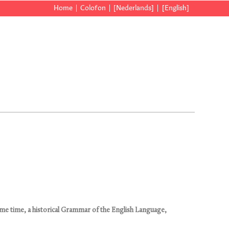
Home
Colofon
[Nederlands]
[English]
me time, a historical Grammar of the English Language,