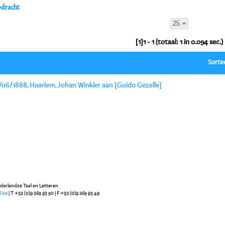
pdracht
25
[1]1 - 1 (totaal: 1 in 0.094 sec.)
Sorte
/06/1888, Haarlem, Johan Winkler aan [Guido Gezelle]
ederlandse Taal en Letteren
l.be
| T +32 (0)9 265 93 50 | F +32 (0)9 265 93 49