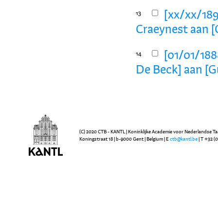
[xx/xx/1898
13
Craeynest aan [
[01/01/1888
14
De Beck] aan [G
(C) 2020 CTB - KANTL | Koninklijke Academie voor Nederlandse Ta
Koningstraat 18 | b-9000 Gent | Belgium | E
ctb@kantl.be
| T +32 (0