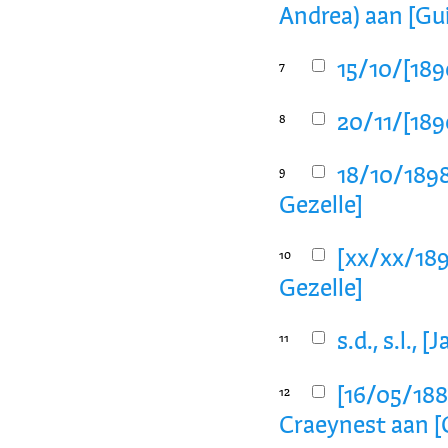
Andrea) aan [Gu
15/10/[189
7
20/11/[189
8
18/10/1898
9
Gezelle]
[xx/xx/189
10
Gezelle]
s.d., s.l.,
11
[16/05/1888
12
Craeynest aan [