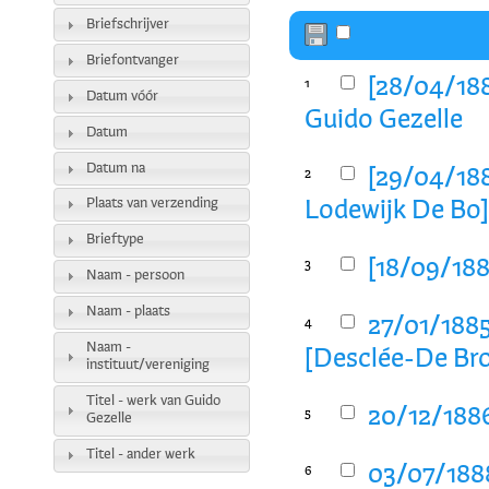
Briefschrijver
Briefontvanger
[28/04/188
1
Datum vóór
Guido Gezelle
Datum
Datum na
[29/04/188
2
Plaats van verzending
Lodewijk De Bo
Brieftype
[18/09/188
3
Naam - persoon
Naam - plaats
27/01/1885
4
Naam -
[Desclée-De Bro
instituut/vereniging
Titel - werk van Guido
20/12/1886
5
Gezelle
Titel - ander werk
03/07/1888
6