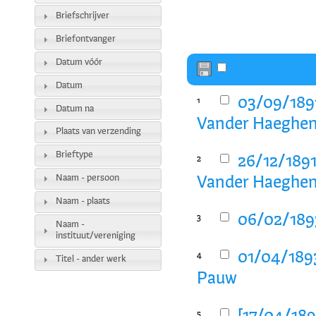
Briefschrijver
Briefontvanger
Datum vóór
Datum
03/09/1891
1
Datum na
Vander Haeghen
Plaats van verzending
Brieftype
26/12/1891
2
Naam - persoon
Vander Haeghen
Naam - plaats
06/02/1893
3
Naam -
instituut/vereniging
01/04/1893
4
Titel - ander werk
Pauw
5