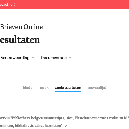
earchief)
 Brieven Online
esultaten
Verantwoording
Documentatie
blader
zoek
zoekresultaten
bewaarlijst
werk = "Bibliotheca belgica manuscripta, sive, Elenchus vniuersalis codicum MSS
minum, bibliothecis adhuc latentium"