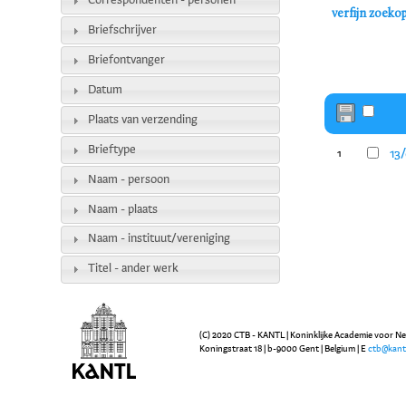
Correspondenten - personen
verfijn zoeko
Briefschrijver
Briefontvanger
Datum
Plaats van verzending
Brieftype
13
1
Naam - persoon
Naam - plaats
Naam - instituut/vereniging
Titel - ander werk
(C) 2020 CTB - KANTL | Koninklijke Academie voor N
Koningstraat 18 | b-9000 Gent | Belgium | E
ctb@kant