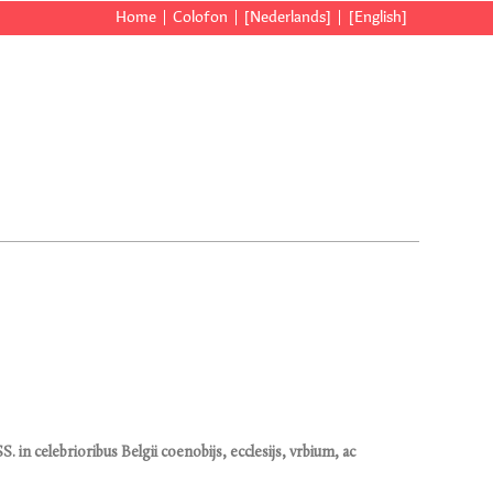
Home
Colofon
[Nederlands]
[English]
. in celebrioribus Belgii coenobijs, ecclesijs, vrbium, ac