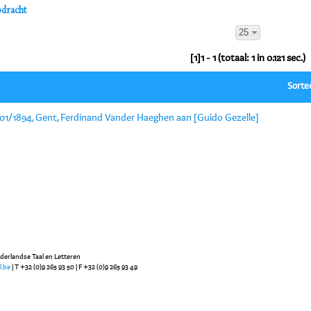
pdracht
25
[1]1 - 1 (totaal: 1 in 0.121 sec.)
Sorte
/01/1894, Gent, Ferdinand Vander Haeghen aan [Guido Gezelle]
ederlandse Taal en Letteren
l.be
| T +32 (0)9 265 93 50 | F +32 (0)9 265 93 49