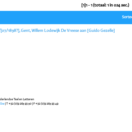
[1]1 - 1 (totaal: 1 in 0.14 sec.)
Sorte
/[07/1898?], Gent, Willem Lodewijk De Vreese aan [Guido Gezelle]
ederlandse Taal en Letteren
l.be
| T +32 (0)9 265 93 50 | F +32 (0)9 265 93 49