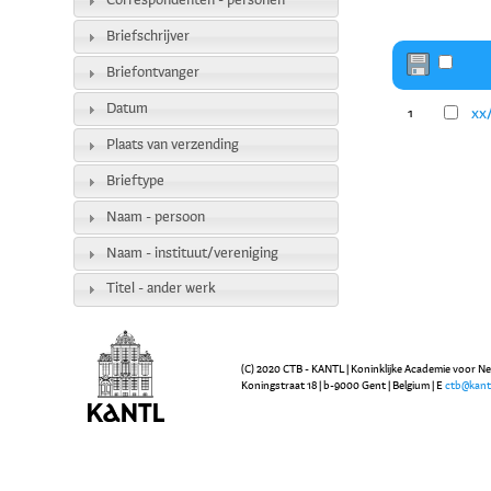
Correspondenten - personen
Briefschrijver
Briefontvanger
Datum
xx
1
Plaats van verzending
Brieftype
Naam - persoon
Naam - instituut/vereniging
Titel - ander werk
(C) 2020 CTB - KANTL | Koninklijke Academie voor N
Koningstraat 18 | b-9000 Gent | Belgium | E
ctb@kant