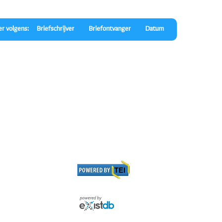
er volgens:
Briefschrijver
Briefontvanger
Datum