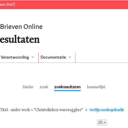
earchief)
 Brieven Online
esultaten
Verantwoording
Documentatie
blader
zoek
zoekresultaten
bewaarlijst
Titel - ander werk = "Christeliicken waerseggher"
verfijn zoekopdracht
25