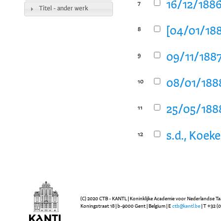
16/12/1886
7
Titel - ander werk
[04/01/188
8
09/11/1887
9
08/01/1888
10
25/05/1888
11
s.d., Koek
12
(C) 2020 CTB - KANTL | Koninklijke Academie voor Nederlandse Ta
Koningstraat 18 | b-9000 Gent | Belgium | E
ctb@kantl.be
| T +32 (0