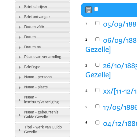
Briefschrijver
Briefontvanger
05/09/1885
1
Datum vóór
Datum
06/09/1885
2
Datum na
Gezelle]
Plaats van verzending
26/10/1885
3
Brieftype
Gezelle]
Naam - persoon
Naam - plaats
xx/[11-12/
4
Naam -
instituut/vereniging
17/05/1886
5
Naam - gebeurtenis
Guido Gezelle
04/12/1886
6
Titel - werk van Guido
Gezelle