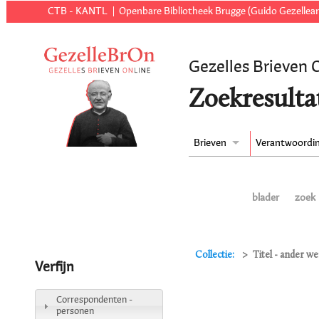
CTB - KANTL
Openbare Bibliotheek Brugge (Guido Gezellear
Gezelles Brieven 
Zoekresulta
Brieven
Verantwoordi
blader
zoek
Collectie:
Titel - ander w
Verfijn
Correspondenten -
personen