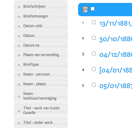
Briefschrijver
Briefontvanger
13/11/1881
1
Datum vóór
Datum
30/10/1886
2
Datum na
04/12/1886
3
Plaats van verzending
Brieftype
[04/01/188
4
Naam - persoon
Naam - plaats
05/01/1887
5
Naam -
instituut/vereniging
Titel - werk van Guido
Gezelle
Titel - ander werk