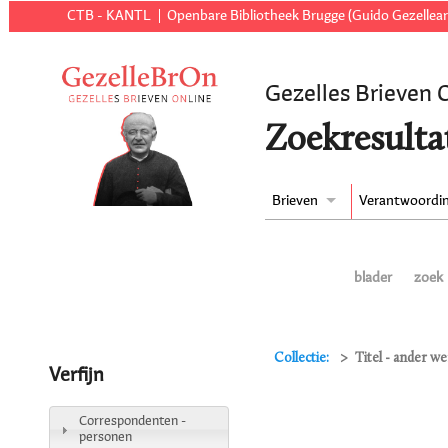
CTB - KANTL
Openbare Bibliotheek Brugge (Guido Gezellear
Gezelles Brieven 
Zoekresulta
Brieven
Verantwoordi
blader
zoek
Collectie:
Titel - ander w
Verfijn
Correspondenten -
personen