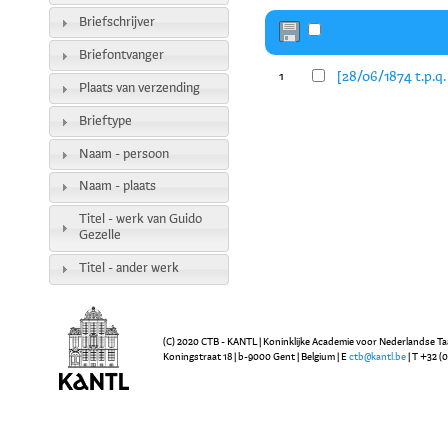
Briefschrijver
Briefontvanger
[28/06/1874 t.p.q. 
1
Plaats van verzending
Brieftype
Naam - persoon
Naam - plaats
Titel - werk van Guido
Gezelle
Titel - ander werk
(C) 2020 CTB - KANTL | Koninklijke Academie voor Nederlandse Ta
Koningstraat 18 | b-9000 Gent | Belgium | E
ctb@kantl.be
| T +32 (0