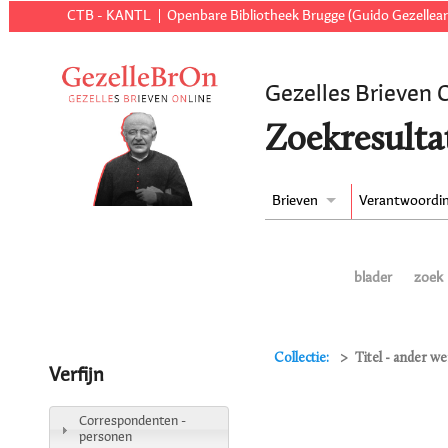
CTB - KANTL
Openbare Bibliotheek Brugge (Guido Gezellear
Gezelles Brieven 
Zoekresulta
Brieven
Verantwoordi
blader
zoek
Collectie:
Titel - ander w
Verfijn
Correspondenten -
personen