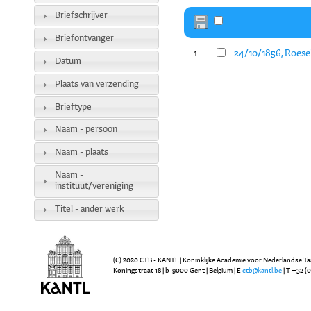
Briefschrijver
Briefontvanger
24/10/1856, Roesel
1
Datum
Plaats van verzending
Brieftype
Naam - persoon
Naam - plaats
Naam -
instituut/vereniging
Titel - ander werk
(C) 2020 CTB - KANTL | Koninklijke Academie voor Nederlandse Ta
Koningstraat 18 | b-9000 Gent | Belgium | E
ctb@kantl.be
| T +32 (0