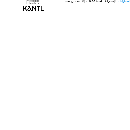
Koningstraat 18 | b-9000 Gent | Belgium | E
ctb@kant