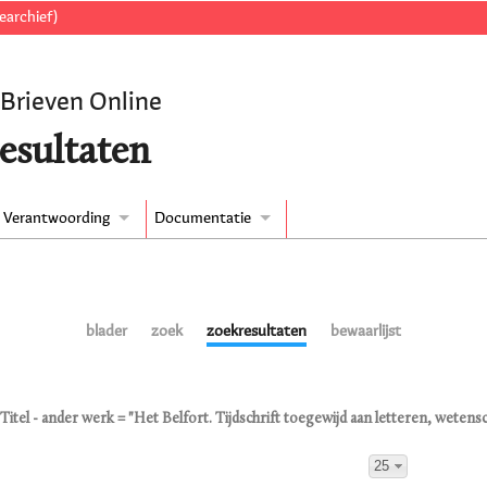
earchief)
 Brieven Online
esultaten
Verantwoording
Documentatie
blader
zoek
zoekresultaten
bewaarlijst
Titel - ander werk = "Het Belfort. Tijdschrift toegewijd aan letteren, wetens
25