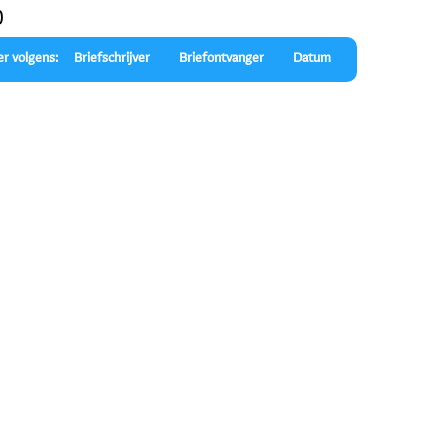
)
er volgens:
Briefschrijver
Briefontvanger
Datum