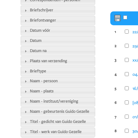
Correspondenten - personen
Briefschrijver
Briefontvanger
Datum vóór
22
1
Datum
29
2
Datum na
xx/
3
Plaats van verzending
Brieftype
04/
4
Naam - persoon
16/
5
Naam - plaats
Naam - instituut/vereniging
[08
6
Naam - gebeurtenis Guido Gezelle
01/
7
Titel - gedicht van Guido Gezelle
30/
8
Titel - werk van Guido Gezelle