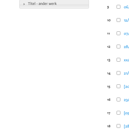
Titel - ander werk
06
9
12/
10
07
11
28/
12
xx/
13
21
14
[2
15
23
16
[0
17
[28
18