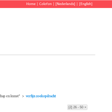
Home
Colofon
[Nederlands]
[English]
chap en kunst"
verfijn zoekopdracht
[2] 26 - 50