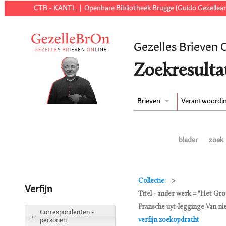
CTB - KANTL
Openbare Bibliotheek Brugge (Guido Gezellear
Gezelles Brieven 
Zoekresulta
Brieven
Verantwoordi
blader
zoek
Collectie:
Verfijn
Titel - ander werk = "Het Gr
Fransche uyt-legginge Van nie
Correspondenten -
verfijn zoekopdracht
personen