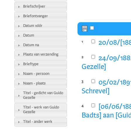
Briefschrijver
Briefontvanger
Datum vóór
Datum
20/08/[188
1
Datum na
Plaats van verzending
24/09/1882
2
Brieftype
Gezelle]
Naam - persoon
05/02/1891
3
Naam - plaats
Schrevel]
Titel - gedicht van Guido
Gezelle
[06/06/188
4
Titel - werk van Guido
Gezelle
Badts] aan [Gui
Titel - ander werk