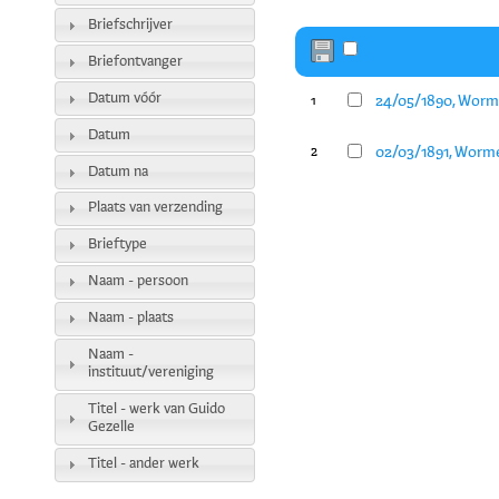
Briefschrijver
Briefontvanger
Datum vóór
24/05/1890, Worme
1
Datum
02/03/1891, Worme
2
Datum na
Plaats van verzending
Brieftype
Naam - persoon
Naam - plaats
Naam -
instituut/vereniging
Titel - werk van Guido
Gezelle
Titel - ander werk