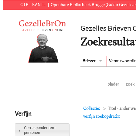
CTB - KANTL
Openbare Bibliotheek Brugge (Guido Gezellear
Gezelles Brieven 
Zoekresulta
Brieven
Verantwoordi
blader
zoek
Collectie:
Titel - ander we
Verfijn
verfijn zoekopdracht
Correspondenten -
personen