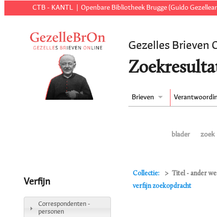
CTB - KANTL
Openbare Bibliotheek Brugge (Guido Gezellear
Gezelles Brieven 
Zoekresulta
Brieven
Verantwoordi
blader
zoek
Collectie:
Titel - ander we
Verfijn
verfijn zoekopdracht
Correspondenten -
personen