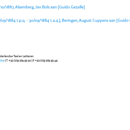
10/1887, Alsemberg, Jan Bols aan [Guido Gezelle]
/09/1884 t.p.q. - 30/09/1884 t.a.q.], Beringen, August Cuppens aan [Guido 
ederlandse Taal en Letteren
l.be
| T +32 (0)9 265 93 50 | F +32 (0)9 265 93 49