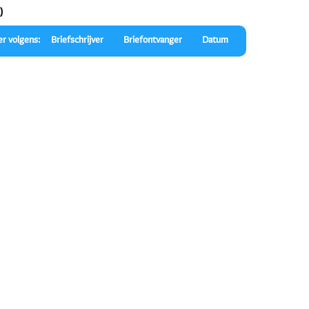
)
er volgens:
Briefschrijver
Briefontvanger
Datum