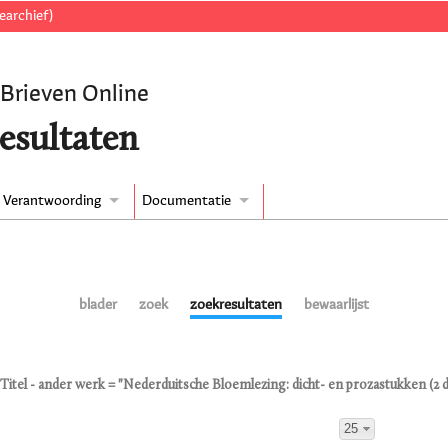
earchief)
 Brieven Online
esultaten
Verantwoording
Documentatie
blader
zoek
zoekresultaten
bewaarlijst
Titel - ander werk = "Nederduitsche Bloemlezing: dicht- en prozastukken (2 d
25