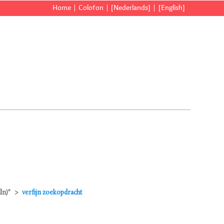
Home
Colofon
[Nederlands]
[English]
ln)"
verfijn zoekopdracht