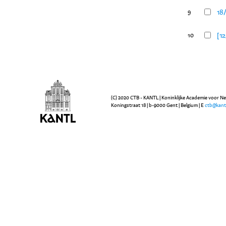
18/
9
[12
10
(C) 2020 CTB - KANTL | Koninklijke Academie voor N
Koningstraat 18 | b-9000 Gent | Belgium | E
ctb@kant