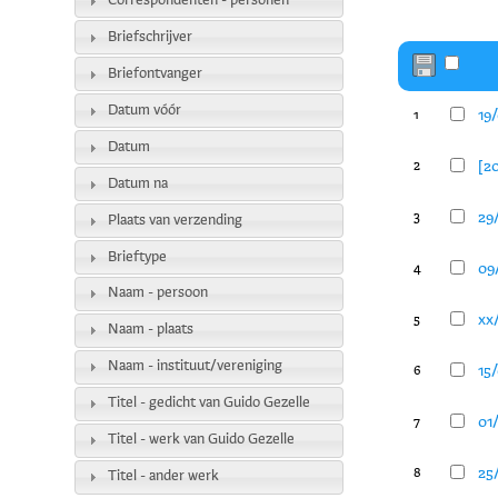
Correspondenten - personen
Briefschrijver
Briefontvanger
Datum vóór
19/
1
Datum
[20
2
Datum na
29/
3
Plaats van verzending
Brieftype
09/
4
Naam - persoon
xx/
5
Naam - plaats
Naam - instituut/vereniging
15
6
Titel - gedicht van Guido Gezelle
01
7
Titel - werk van Guido Gezelle
25
8
Titel - ander werk