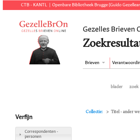
CTB - KANTL
Openbare Bibliotheek Brugge (Guido Gezellear
Gezelles Brieven 
Zoekresulta
Brieven
Verantwoordi
blader
zoek
Collectie:
Titel - ander w
Verfijn
Correspondenten -
personen