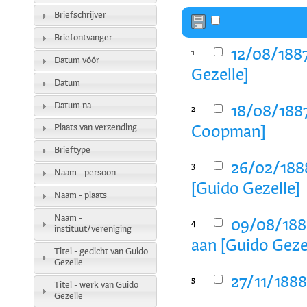
Briefschrijver
Briefontvanger
12/08/1887
1
Datum vóór
Gezelle]
Datum
Datum na
18/08/1887
2
Plaats van verzending
Coopman]
Brieftype
26/02/1888
3
Naam - persoon
[Guido Gezelle]
Naam - plaats
Naam -
09/08/1888
4
instituut/vereniging
aan [Guido Geze
Titel - gedicht van Guido
Gezelle
27/11/1888
5
Titel - werk van Guido
Gezelle