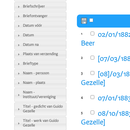
Briefschrijver
Briefontvanger
Datum vóór
02/01/1882
1
Datum
Beer
Datum na
Plaats van verzending
[07/03/188
2
Brieftype
[08]/03/18
Naam - persoon
3
Gezelle]
Naam - plaats
Naam -
instituut/vereniging
07/01/1883
4
Titel - gedicht van Guido
Gezelle
08/10/1883
5
Titel - werk van Guido
Gezelle]
Gezelle