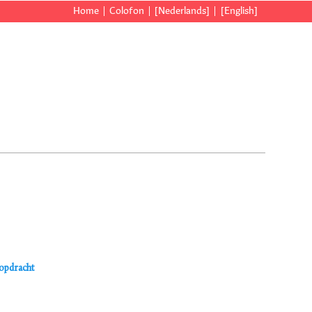
Home
Colofon
[Nederlands]
[English]
kopdracht