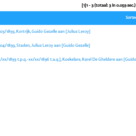
[1]1 - 3 (totaal: 3 in 0.059 sec.)
Sorte
03/1893, Kortrijk, Guido Gezelle aan [Julius Leroy]
04/1893, Staden, Julius Leroy aan [Guido Gezelle]
/xx/1893 t.p.q.-xx/xx/1896 t.a.q.], Koekelare, Karel De Gheldere aan [Guido