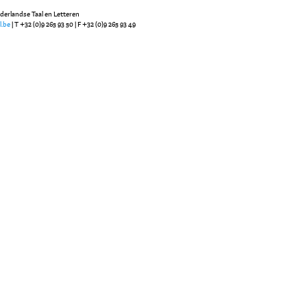
ederlandse Taal en Letteren
l.be
| T +32 (0)9 265 93 50 | F +32 (0)9 265 93 49