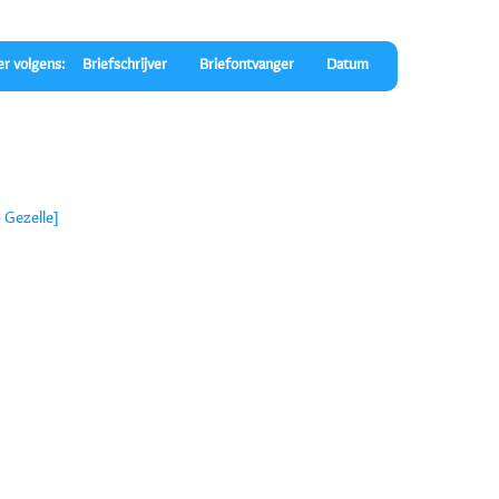
er volgens:
Briefschrijver
Briefontvanger
Datum
 Gezelle]