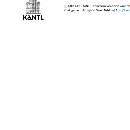
(C) 2020 CTB - KANTL | Koninklijke Academie voor N
Koningstraat 18 | b-9000 Gent | Belgium | E
ctb@kant