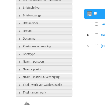
Correspondenten - personen
Briefschrijver
Briefontvanger
Datum vóór
01/
1
Datum
10/
2
Datum na
[xx
3
Plaats van verzending
Brieftype
Naam - persoon
Naam - plaats
Naam - instituut/vereniging
Titel - werk van Guido Gezelle
Titel - ander werk