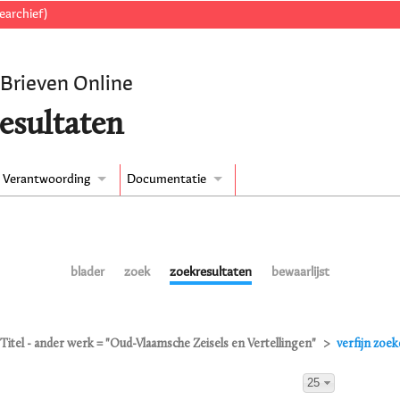
earchief)
 Brieven Online
esultaten
Verantwoording
Documentatie
blader
zoek
zoekresultaten
bewaarlijst
Titel - ander werk = "Oud-Vlaamsche Zeisels en Vertellingen"
verfijn zoe
25