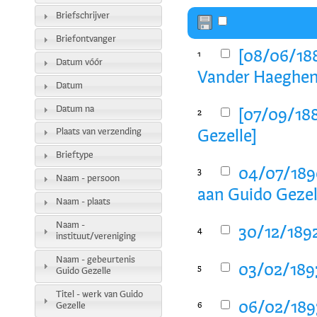
Briefschrijver
Briefontvanger
[08/06/188
1
Datum vóór
Vander Haeghen
Datum
Datum na
[07/09/188
2
Plaats van verzending
Gezelle]
Brieftype
04/07/189
3
Naam - persoon
aan Guido Gezel
Naam - plaats
Naam -
30/12/1892
4
instituut/vereniging
Naam - gebeurtenis
03/02/1893
5
Guido Gezelle
Titel - werk van Guido
06/02/1893
Gezelle
6