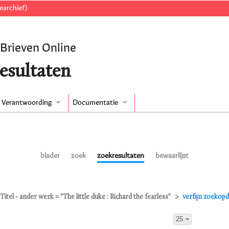
earchief)
 Brieven Online
esultaten
Verantwoording
Documentatie
blader
zoek
zoekresultaten
bewaarlijst
Titel - ander werk = "The little duke : Richard the fearless"
verfijn zoekop
25