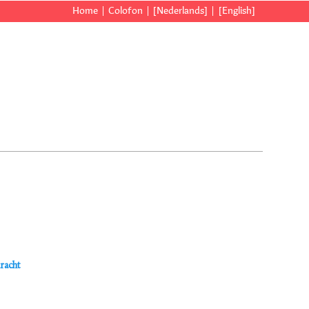
Home
Colofon
[Nederlands]
[English]
dracht