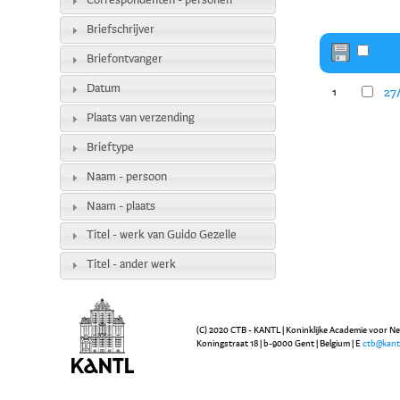
Correspondenten - personen
Briefschrijver
Briefontvanger
Datum
27/
1
Plaats van verzending
Brieftype
Naam - persoon
Naam - plaats
Titel - werk van Guido Gezelle
Titel - ander werk
(C) 2020 CTB - KANTL | Koninklijke Academie voor N
Koningstraat 18 | b-9000 Gent | Belgium | E
ctb@kant