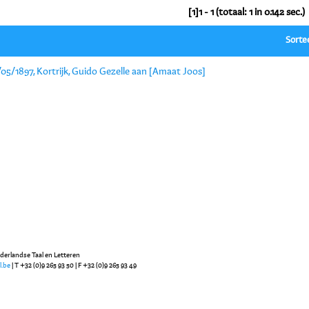
[1]1 - 1 (totaal: 1 in 0.142 sec.)
Sorte
05/1897, Kortrijk, Guido Gezelle aan [Amaat Joos]
ederlandse Taal en Letteren
l.be
| T +32 (0)9 265 93 50 | F +32 (0)9 265 93 49