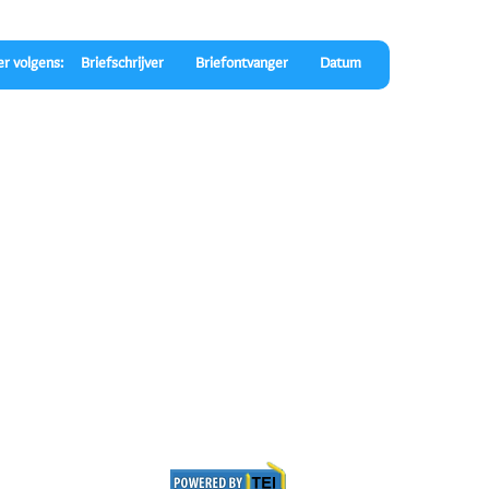
er volgens:
Briefschrijver
Briefontvanger
Datum