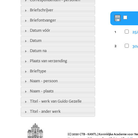
Correspondenten - personen
Briefschrijver
Briefontvanger
Datum vóór
25/
1
Datum
30/
2
Datum na
Plaats van verzending
Brieftype
Naam - persoon
Naam - plaats
Titel - werk van Guido Gezelle
Titel - ander werk
(C) 2020 CTB - KANTL | Koninklijke Academie voor N