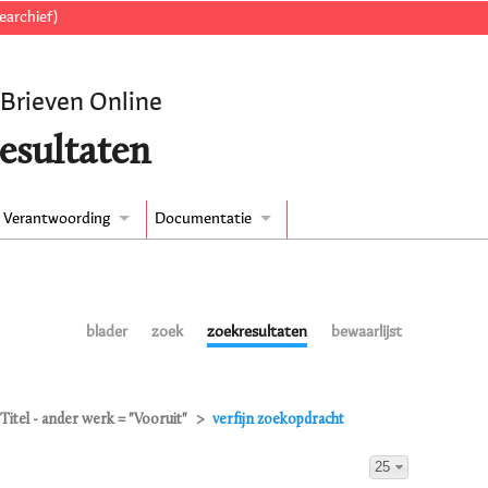
earchief)
 Brieven Online
esultaten
Verantwoording
Documentatie
blader
zoek
zoekresultaten
bewaarlijst
Titel - ander werk = "Vooruit"
verfijn zoekopdracht
25