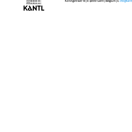
Koningstraat 18 | b-9000 Gent | Belgium | E
ctb@kant