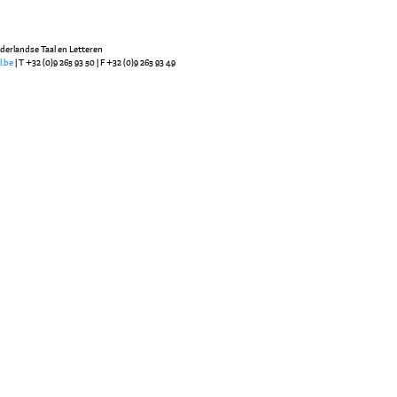
ederlandse Taal en Letteren
l.be
| T +32 (0)9 265 93 50 | F +32 (0)9 265 93 49