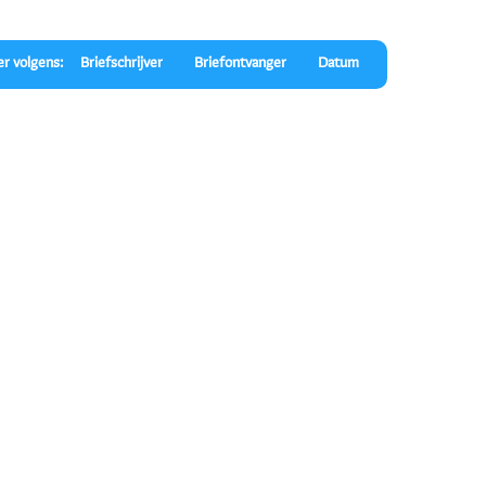
er volgens:
Briefschrijver
Briefontvanger
Datum