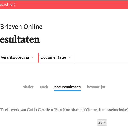
earchief)
 Brieven Online
esultaten
Verantwoording
Documentatie
blader
zoek
zoekresultaten
bewaarlijst
Titel - werk van Guido Gezelle = "Een Noordsch en Vlaemsch messeboekske
25