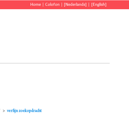
Home
Colofon
[Nederlands]
[English]
"
verfijn zoekopdracht