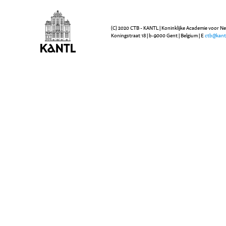
(C) 2020 CTB - KANTL | Koninklijke Academie voor N
Koningstraat 18 | b-9000 Gent | Belgium | E
ctb@kant