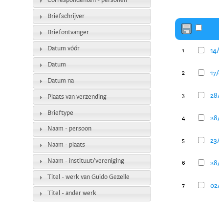
Correspondenten - personen
Briefschrijver
Briefontvanger
Datum vóór
14
1
Datum
17
2
Datum na
28
3
Plaats van verzending
Brieftype
28
4
Naam - persoon
23/
5
Naam - plaats
Naam - instituut/vereniging
28/
6
Titel - werk van Guido Gezelle
02/
7
Titel - ander werk