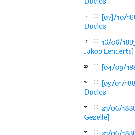
Duclos
[07]/10/18
18
Duclos
16/06/1883
19
Jakob Lenaerts]
[04/09/188
20
[09/01/188
21
Duclos
21/06/188
22
Gezelle]
21/06/1888
23