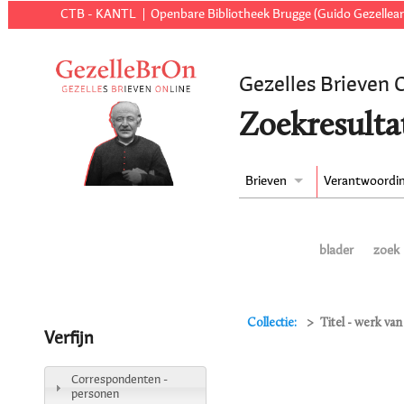
CTB - KANTL
Openbare Bibliotheek Brugge (Guido Gezellear
Gezelles Brieven 
Zoekresulta
Brieven
Verantwoordi
blader
zoek
Collectie:
Titel - werk v
Verfijn
Correspondenten -
personen