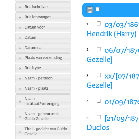
Briefschrijver
Briefontvanger
03/03/1861
1
Datum vóór
Hendrik (Harry) 
Datum
Datum na
06/07/187
2
Plaats van verzending
Gezelle]
Brieftype
xx/[07/187
3
Naam - persoon
Gezelle]
Naam - plaats
Naam -
01/09/187
4
instituut/vereniging
Naam - gebeurtenis
[21/09/1876
5
Guido Gezelle
Duclos
Titel - gedicht van Guido
Gezelle