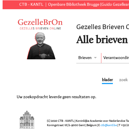
CTB - KANTL
Openbare Bibliotheek Brugge (Guido Gezellear
Gezelles Brieven 
Alle brieven
Brieven
Verantwoordi
blader
zoek
Uw zoekopdracht leverde geen resultaten op.
(C) 2020 CTB - KANTL | Koninklijke Academie voor Nederlandse Ta
Koningstraat 18 | b-9000 Gent | Belgium | E
ctb@kantl.be
| T +32 (0