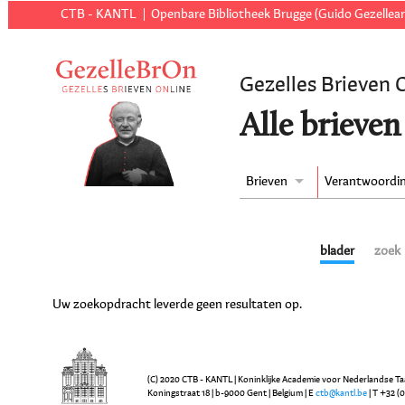
CTB - KANTL
Openbare Bibliotheek Brugge (Guido Gezellear
Gezelles Brieven 
Alle brieven
Brieven
Verantwoordi
blader
zoek
Uw zoekopdracht leverde geen resultaten op.
(C) 2020 CTB - KANTL | Koninklijke Academie voor Nederlandse Ta
Koningstraat 18 | b-9000 Gent | Belgium | E
ctb@kantl.be
| T +32 (0