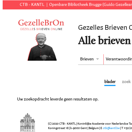
CTB - KANTL
Openbare Bibliotheek Brugge (Guido Gezellear
Gezelles Brieven 
Alle brieven
Brieven
Verantwoordi
blader
zoek
Uw zoekopdracht leverde geen resultaten op.
(C) 2020 CTB - KANTL | Koninklijke Academie voor Nederlandse Ta
Koningstraat 18 | b-9000 Gent | Belgium | E
ctb@kantl.be
| T +32 (0