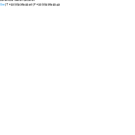
l.be
| T +32 (0)9 265 93 50 | F +32 (0)9 265 93 49