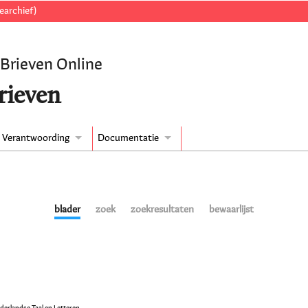
earchief)
 Brieven Online
rieven
Verantwoording
Documentatie
blader
zoek
zoekresultaten
bewaarlijst
ederlandse Taal en Letteren