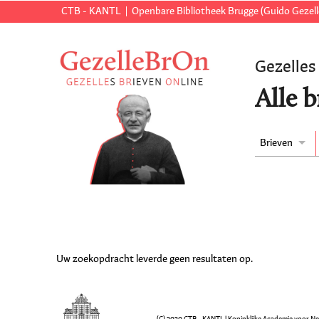
CTB - KANTL
Openbare Bibliotheek Brugge (Guido Gezell
Gezelles
Alle b
Brieven
Uw zoekopdracht leverde geen resultaten op.
(C) 2020 CTB - KANTL | Koninklijke Academie voor N