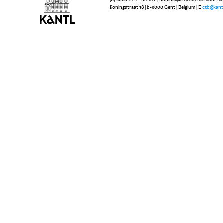
Koningstraat 18 | b-9000 Gent | Belgium | E
ctb@kant