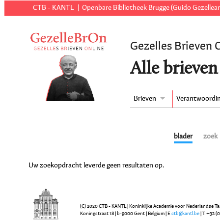
CTB - KANTL
Openbare Bibliotheek Brugge (Guido Gezellear
Gezelles Brieven 
Alle brieven
Brieven
Verantwoordi
blader
zoek
Uw zoekopdracht leverde geen resultaten op.
(C) 2020 CTB - KANTL | Koninklijke Academie voor Nederlandse Ta
Koningstraat 18 | b-9000 Gent | Belgium | E
ctb@kantl.be
| T +32 (0