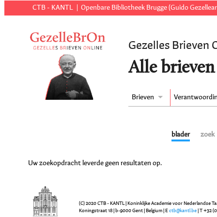
CTB - KANTL
Openbare Bibliotheek Brugge (Guido Gezellear
Gezelles Brieven 
Alle brieven
Brieven
Verantwoordi
blader
zoek
Uw zoekopdracht leverde geen resultaten op.
(C) 2020 CTB - KANTL | Koninklijke Academie voor Nederlandse Ta
Koningstraat 18 | b-9000 Gent | Belgium | E
ctb@kantl.be
| T +32 (0