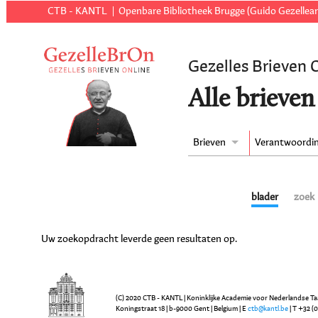
CTB - KANTL
Openbare Bibliotheek Brugge (Guido Gezellear
Gezelles Brieven 
Alle brieven
Brieven
Verantwoordi
blader
zoek
Uw zoekopdracht leverde geen resultaten op.
(C) 2020 CTB - KANTL | Koninklijke Academie voor Nederlandse Ta
Koningstraat 18 | b-9000 Gent | Belgium | E
ctb@kantl.be
| T +32 (0