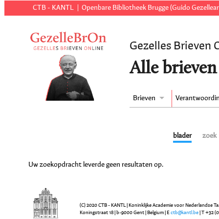
CTB - KANTL
Openbare Bibliotheek Brugge (Guido Gezellear
Gezelles Brieven 
Alle brieven
Brieven
Verantwoordi
blader
zoek
Uw zoekopdracht leverde geen resultaten op.
(C) 2020 CTB - KANTL | Koninklijke Academie voor Nederlandse Ta
Koningstraat 18 | b-9000 Gent | Belgium | E
ctb@kantl.be
| T +32 (0