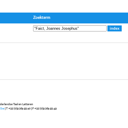
Zoekterm
ederlandse Taal en Letteren
l.be
| T +32 (0)9 265 93 50 | F +32 (0)9 265 93 49