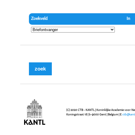
Zoekveld
In
(C) 2020 CTB - KANTL | Koninklijke Academie voor N
Koningstraat 18 | b-9000 Gent | Belgium | E
ctb@kant