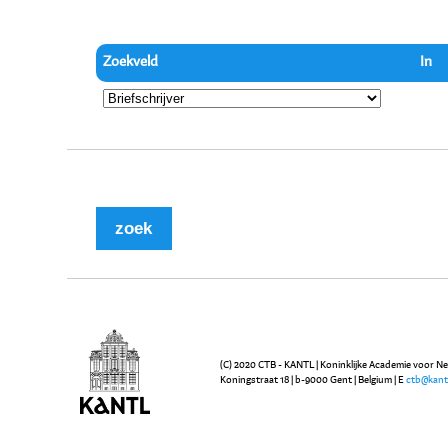
Zoekveld
In
(C) 2020 CTB - KANTL | Koninklijke Academie voor N
Koningstraat 18 | b-9000 Gent | Belgium | E
ctb@kant