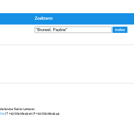
Zoekterm
ederlandse Taal en Letteren
l.be
| T +32 (0)9 265 93 50 | F +32 (0)9 265 93 49