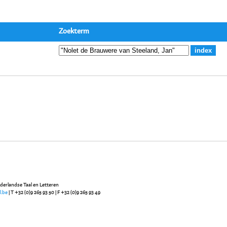
Zoekterm
ederlandse Taal en Letteren
l.be
| T +32 (0)9 265 93 50 | F +32 (0)9 265 93 49