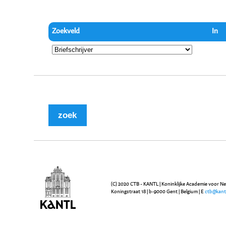
Zoekveld
In
(C) 2020 CTB - KANTL | Koninklijke Academie voor N
Koningstraat 18 | b-9000 Gent | Belgium | E
ctb@kant