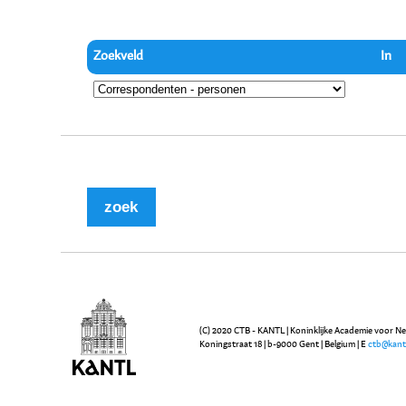
Zoekveld
In
(C) 2020 CTB - KANTL | Koninklijke Academie voor N
Koningstraat 18 | b-9000 Gent | Belgium | E
ctb@kant