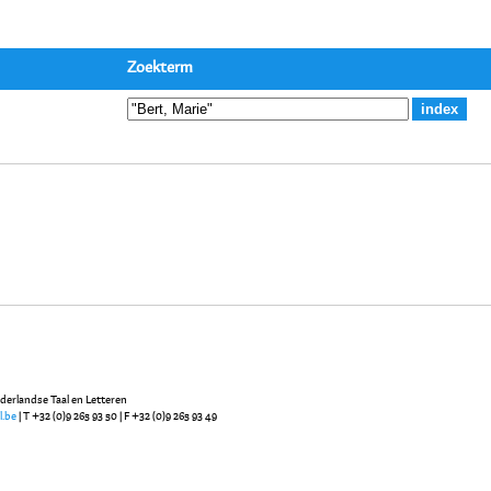
Zoekterm
ederlandse Taal en Letteren
l.be
| T +32 (0)9 265 93 50 | F +32 (0)9 265 93 49