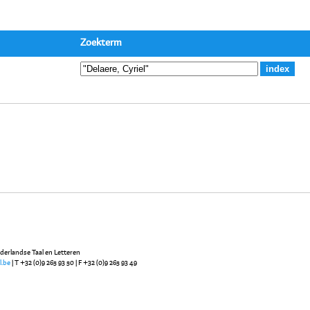
Zoekterm
ederlandse Taal en Letteren
l.be
| T +32 (0)9 265 93 50 | F +32 (0)9 265 93 49