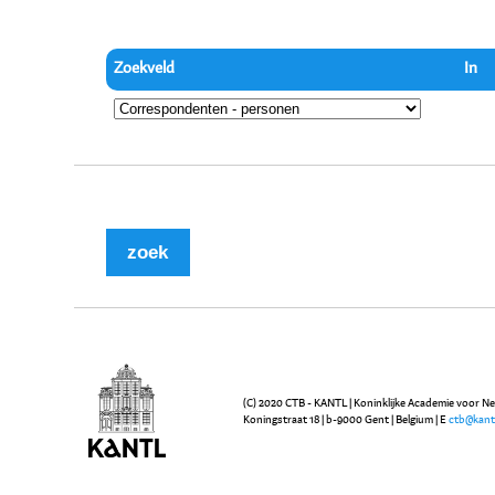
Zoekveld
In
(C) 2020 CTB - KANTL | Koninklijke Academie voor N
Koningstraat 18 | b-9000 Gent | Belgium | E
ctb@kant