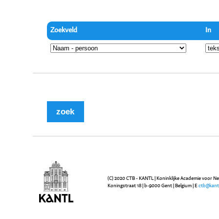
Zoekveld
In
(C) 2020 CTB - KANTL | Koninklijke Academie voor N
Koningstraat 18 | b-9000 Gent | Belgium | E
ctb@kant