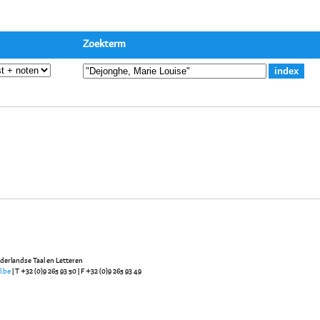
Zoekterm
ederlandse Taal en Letteren
l.be
| T +32 (0)9 265 93 50 | F +32 (0)9 265 93 49