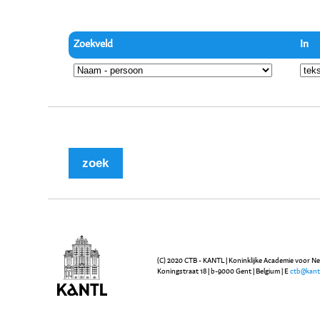
Zoekveld
In
(C) 2020 CTB - KANTL | Koninklijke Academie voor N
Koningstraat 18 | b-9000 Gent | Belgium | E
ctb@kant