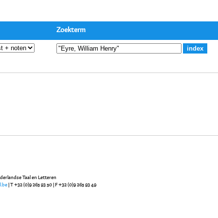
Zoekterm
ederlandse Taal en Letteren
l.be
| T +32 (0)9 265 93 50 | F +32 (0)9 265 93 49