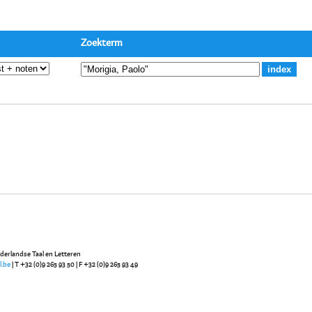
Zoekterm
ederlandse Taal en Letteren
l.be
| T +32 (0)9 265 93 50 | F +32 (0)9 265 93 49