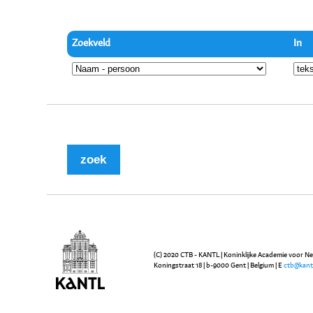
Zoekveld
In
(C) 2020 CTB - KANTL | Koninklijke Academie voor N
Koningstraat 18 | b-9000 Gent | Belgium | E
ctb@kant