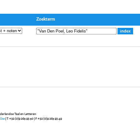
Zoekterm
ederlandse Taal en Letteren
l.be
| T +32 (0)9 265 93 50 | F +32 (0)9 265 93 49