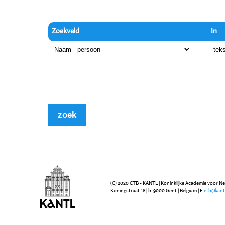
Zoekveld
In
(C) 2020 CTB - KANTL | Koninklijke Academie voor N
Koningstraat 18 | b-9000 Gent | Belgium | E
ctb@kant