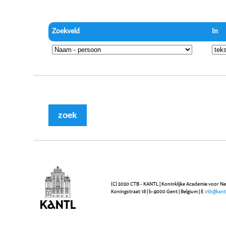
Zoekveld
In
(C) 2020 CTB - KANTL | Koninklijke Academie voor N
Koningstraat 18 | b-9000 Gent | Belgium | E
ctb@kant