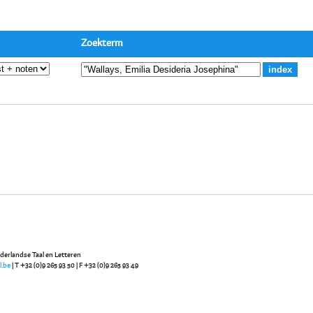
Zoekterm
ederlandse Taal en Letteren
l.be
| T +32 (0)9 265 93 50 | F +32 (0)9 265 93 49