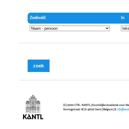
Zoekveld
In
(C) 2020 CTB - KANTL | Koninklijke Academie voor N
Koningstraat 18 | b-9000 Gent | Belgium | E
ctb@kant