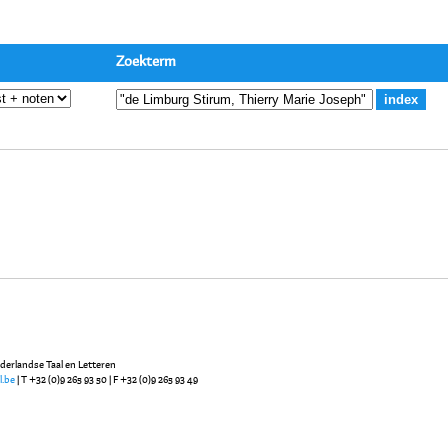
Zoekterm
ederlandse Taal en Letteren
l.be
| T +32 (0)9 265 93 50 | F +32 (0)9 265 93 49