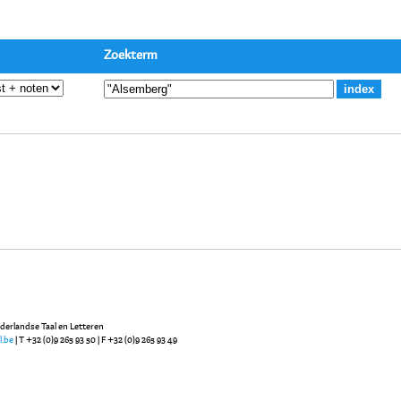
Zoekterm
ederlandse Taal en Letteren
l.be
| T +32 (0)9 265 93 50 | F +32 (0)9 265 93 49