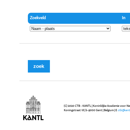
Zoekveld
In
(C) 2020 CTB - KANTL | Koninklijke Academie voor N
Koningstraat 18 | b-9000 Gent | Belgium | E
ctb@kant