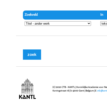
Zoekveld
In
(C) 2020 CTB - KANTL | Koninklijke Academie voor N
Koningstraat 18 | b-9000 Gent | Belgium | E
ctb@kant