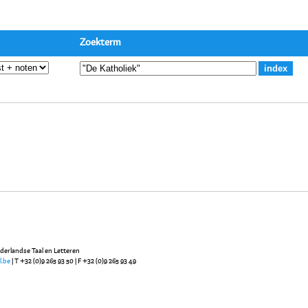
Zoekterm
ederlandse Taal en Letteren
l.be
| T +32 (0)9 265 93 50 | F +32 (0)9 265 93 49